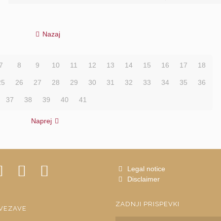
Nazaj
7
8
9
10
11
12
13
14
15
16
17
18
25
26
27
28
29
30
31
32
33
34
35
36
37
38
39
40
41
Naprej
Legal notice
Disclaimer
ZADNJI PRISPEVKI
VEZAVE