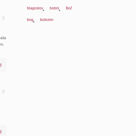
blagoslov
bobni
Boč
a
bog
bolezen
vala
v,
č
a
č