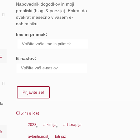
Napovednik dogodkov in moji
prebliski (blogi & poezija). Enkrat do
a
dvakrat mesečno v vašem e-
nabiralniku.
Ime in priimek:
č
E-naslov:
a
da
Oznake
2023
alkimija
art terapija
č
avtentičnost
biti jaz