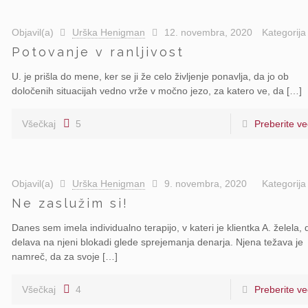
Objavil(a)
Urška Henigman
12. novembra, 2020
Kategorij
Potovanje v ranljivost
U. je prišla do mene, ker se ji že celo življenje ponavlja, da jo ob
določenih situacijah vedno vrže v močno jezo, za katero ve, da […]
Všečkaj
5
Preberite ve
Objavil(a)
Urška Henigman
9. novembra, 2020
Kategorij
Ne zaslužim si!
Danes sem imela individualno terapijo, v kateri je klientka A. želela, 
delava na njeni blokadi glede sprejemanja denarja. Njena težava je
namreč, da za svoje […]
Všečkaj
4
Preberite ve