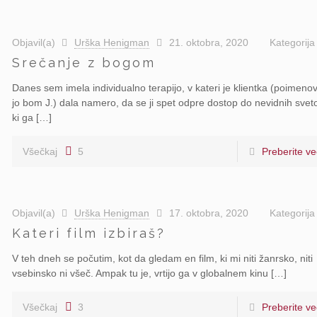
Objavil(a)
Urška Henigman
21. oktobra, 2020
Kategorij
Srečanje z bogom
Danes sem imela individualno terapijo, v kateri je klientka (poimeno
jo bom J.) dala namero, da se ji spet odpre dostop do nevidnih sveto
ki ga […]
Všečkaj
5
Preberite ve
Objavil(a)
Urška Henigman
17. oktobra, 2020
Kategorij
Kateri film izbiraš?
V teh dneh se počutim, kot da gledam en film, ki mi niti žanrsko, niti
vsebinsko ni všeč. Ampak tu je, vrtijo ga v globalnem kinu […]
Všečkaj
3
Preberite ve