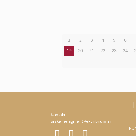
1
2
3
4
5
6
19
20
21
22
23
24
Kontakt:
urska.henigman@ekvilibrium.si
PO