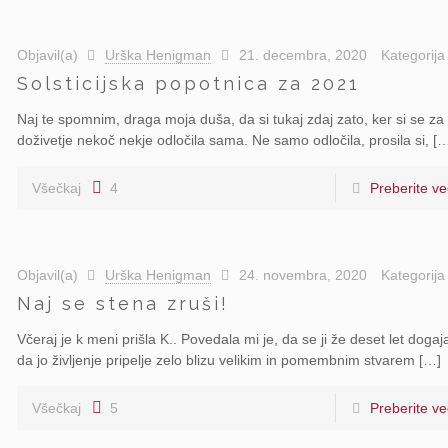
Objavil(a)
Urška Henigman
21. decembra, 2020
Kategorij
Solsticijska popotnica za 2021
Naj te spomnim, draga moja duša, da si tukaj zdaj zato, ker si se za 
doživetje nekoč nekje odločila sama. Ne samo odločila, prosila si, [
Všečkaj
4
Preberite ve
Objavil(a)
Urška Henigman
24. novembra, 2020
Kategorij
Naj se stena zruši!
Včeraj je k meni prišla K.. Povedala mi je, da se ji že deset let dogaj
da jo življenje pripelje zelo blizu velikim in pomembnim stvarem […]
Všečkaj
5
Preberite ve