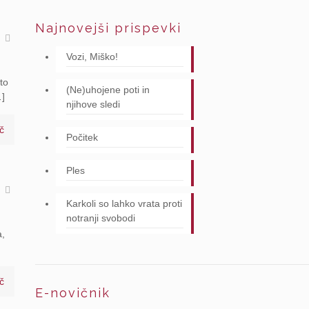
Najnovejši prispevki
a
Vozi, Miško!
to
(Ne)uhojene poti in
…]
njihove sledi
č
Počitek
Ples
a
Karkoli so lahko vrata proti
notranji svobodi
a,
č
E-novičnik