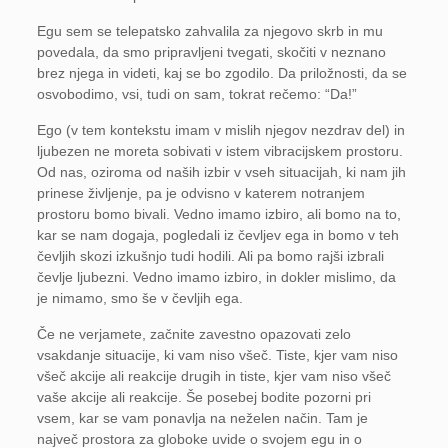
Egu sem se telepatsko zahvalila za njegovo skrb in mu
povedala, da smo pripravljeni tvegati, skočiti v neznano
brez njega in videti, kaj se bo zgodilo. Da priložnosti, da se
osvobodimo, vsi, tudi on sam, tokrat rečemo: “Da!”
Ego (v tem kontekstu imam v mislih njegov nezdrav del) in
ljubezen ne moreta sobivati v istem vibracijskem prostoru.
Od nas, oziroma od naših izbir v vseh situacijah, ki nam jih
prinese življenje, pa je odvisno v katerem notranjem
prostoru bomo bivali. Vedno imamo izbiro, ali bomo na to,
kar se nam dogaja, pogledali iz čevljev ega in bomo v teh
čevljih skozi izkušnjo tudi hodili. Ali pa bomo rajši izbrali
čevlje ljubezni. Vedno imamo izbiro, in dokler mislimo, da
je nimamo, smo še v čevljih ega.
Če ne verjamete, začnite zavestno opazovati zelo
vsakdanje situacije, ki vam niso všeč. Tiste, kjer vam niso
všeč akcije ali reakcije drugih in tiste, kjer vam niso všeč
vaše akcije ali reakcije. Še posebej bodite pozorni pri
vsem, kar se vam ponavlja na neželen način. Tam je
največ prostora za globoke uvide o svojem egu in o