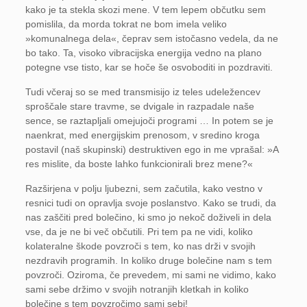
kako je ta stekla skozi mene. V tem lepem občutku sem
pomislila, da morda tokrat ne bom imela veliko
»komunalnega dela«, čeprav sem istočasno vedela, da ne
bo tako. Ta, visoko vibracijska energija vedno na plano
potegne vse tisto, kar se hoče še osvoboditi in pozdraviti.
Tudi včeraj so se med transmisijo iz teles udeležencev
sproščale stare travme, se dvigale in razpadale naše
sence, se raztapljali omejujoči programi … In potem se je
naenkrat, med energijskim prenosom, v sredino kroga
postavil (naš skupinski) destruktiven ego in me vprašal: »A
res mislite, da boste lahko funkcionirali brez mene?«
Razširjena v polju ljubezni, sem začutila, kako vestno v
resnici tudi on opravlja svoje poslanstvo. Kako se trudi, da
nas zaščiti pred bolečino, ki smo jo nekoč doživeli in dela
vse, da je ne bi več občutili. Pri tem pa ne vidi, koliko
kolateralne škode povzroči s tem, ko nas drži v svojih
nezdravih programih. In koliko druge bolečine nam s tem
povzroči. Oziroma, če prevedem, mi sami ne vidimo, kako
sami sebe držimo v svojih notranjih kletkah in koliko
bolečine s tem povzročimo sami sebi!