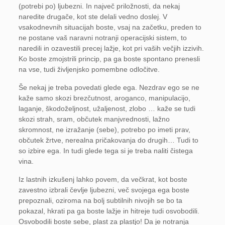
(potrebi po) ljubezni. In največ priložnosti, da nekaj
naredite drugače, kot ste delali vedno doslej. V
vsakodnevnih situacijah boste, vsaj na začetku, preden to
ne postane vaš naravni notranji operacijski sistem, to
naredili in ozavestili precej lažje, kot pri vaših večjih izzivih.
Ko boste zmojstrili princip, pa ga boste spontano prenesli
na vse, tudi življenjsko pomembne odločitve.
Še nekaj je treba povedati glede ega. Nezdrav ego se ne
kaže samo skozi brezčutnost, aroganco, manipulacijo,
laganje, škodoželjnost, užaljenost, zlobo … kaže se tudi
skozi strah, sram, občutek manjvrednosti, lažno
skromnost, ne izražanje (sebe), potrebo po imeti prav,
občutek žrtve, nerealna pričakovanja do drugih… Tudi to
so izbire ega. In tudi glede tega si je treba naliti čistega
vina.
Iz lastnih izkušenj lahko povem, da večkrat, kot boste
zavestno izbrali čevlje ljubezni, več svojega ega boste
prepoznali, oziroma na bolj subtilnih nivojih se bo ta
pokazal, hkrati pa ga boste lažje in hitreje tudi osvobodili.
Osvobodili boste sebe, plast za plastjo! Da je notranja