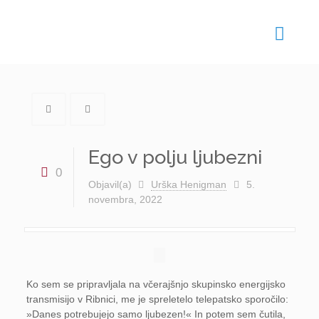
Ego v polju ljubezni
0
Objavil(a)
Urška Henigman
5.
novembra, 2022
Ko sem se pripravljala na včerajšnjo skupinsko energijsko
transmisijo v Ribnici, me je spreletelo telepatsko sporočilo:
»Danes potrebujejo samo ljubezen!« In potem sem čutila,