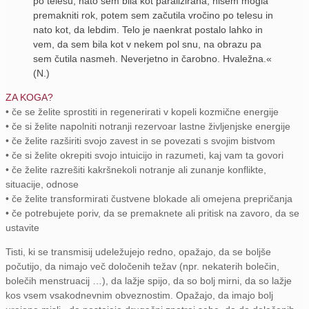
po telesu, nato sem bila kot paralizirana, nisem mogla
premakniti rok, potem sem začutila vročino po telesu in
nato kot, da lebdim. Telo je naenkrat postalo lahko in
vem, da sem bila kot v nekem pol snu, na obrazu pa
sem čutila nasmeh. Neverjetno in čarobno. Hvaležna.«
(N.)
ZA KOGA?
• če se želite sprostiti in regenerirati v kopeli kozmične energije
• če si želite napolniti notranji rezervoar lastne življenjske energije
• če želite razširiti svojo zavest in se povezati s svojim bistvom
• če si želite okrepiti svojo intuicijo in razumeti, kaj vam ta govori
• če želite razrešiti kakršnekoli notranje ali zunanje konflikte,
situacije, odnose
• če želite transformirati čustvene blokade ali omejena prepričanja
• če potrebujete poriv, da se premaknete ali pritisk na zavoro, da se
ustavite
Tisti, ki se transmisij udeležujejo redno, opažajo, da se boljše
počutijo, da nimajo več določenih težav (npr. nekaterih bolečin,
bolečih menstruacij …), da lažje spijo, da so bolj mirni, da so lažje
kos vsem vsakodnevnim obveznostim. Opažajo, da imajo bolj