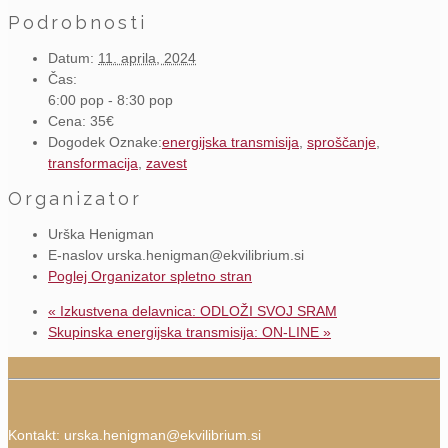
Podrobnosti
Datum:
11. aprila, 2024
Čas:
6:00 pop - 8:30 pop
Cena:
35€
Dogodek Oznake:
energijska transmisija
,
sproščanje
,
transformacija
,
zavest
Organizator
Urška Henigman
E-naslov
urska.henigman@ekvilibrium.si
Poglej Organizator spletno stran
«
Izkustvena delavnica: ODLOŽI SVOJ SRAM
Skupinska energijska transmisija: ON-LINE
»
Kontakt:
urska.henigman@ekvilibrium.si