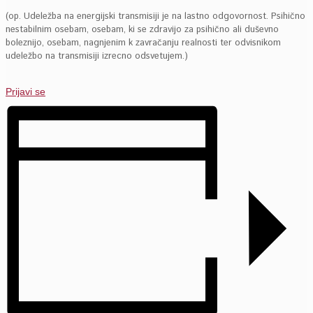
(op. Udeležba na energijski transmisiji je na lastno odgovornost. Psihično
nestabilnim osebam, osebam, ki se zdravijo za psihično ali duševno
boleznijo, osebam, nagnjenim k zavračanju realnosti ter odvisnikom
udeležbo na transmisiji izrecno odsvetujem.)
Prijavi se