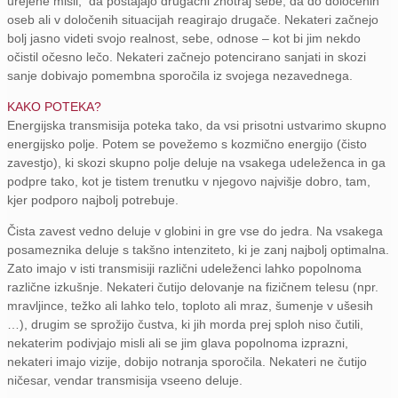
urejene misli, da postajajo drugačni znotraj sebe, da do določenih
oseb ali v določenih situacijah reagirajo drugače. Nekateri začnejo
bolj jasno videti svojo realnost, sebe, odnose – kot bi jim nekdo
očistil očesno lečo. Nekateri začnejo potencirano sanjati in skozi
sanje dobivajo pomembna sporočila iz svojega nezavednega.
KAKO POTEKA?
Energijska transmisija poteka tako, da vsi prisotni ustvarimo skupno
energijsko polje. Potem se povežemo s kozmično energijo (čisto
zavestjo), ki skozi skupno polje deluje na vsakega udeleženca in ga
podpre tako, kot je tistem trenutku v njegovo najvišje dobro, tam,
kjer podporo najbolj potrebuje.
Čista zavest vedno deluje v globini in gre vse do jedra. Na vsakega
posameznika deluje s takšno intenziteto, ki je zanj najbolj optimalna.
Zato imajo v isti transmisiji različni udeleženci lahko popolnoma
različne izkušnje. Nekateri čutijo delovanje na fizičnem telesu (npr.
mravljince, težko ali lahko telo, toploto ali mraz, šumenje v ušesih
…), drugim se sprožijo čustva, ki jih morda prej sploh niso čutili,
nekaterim podivjajo misli ali se jim glava popolnoma izprazni,
nekateri imajo vizije, dobijo notranja sporočila. Nekateri ne čutijo
ničesar, vendar transmisija vseeno deluje.