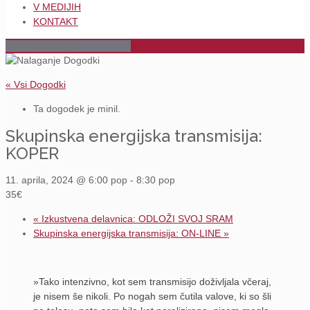
V MEDIJIH
KONTAKT
« Vsi Dogodki
Ta dogodek je minil.
Skupinska energijska transmisija:
KOPER
11. aprila, 2024 @ 6:00 pop
-
8:30 pop
35€
«
Izkustvena delavnica: ODLOŽI SVOJ SRAM
Skupinska energijska transmisija: ON-LINE
»
»Tako intenzivno, kot sem transmisijo doživljala včeraj,
je nisem še nikoli. Po nogah sem čutila valove, ki so šli