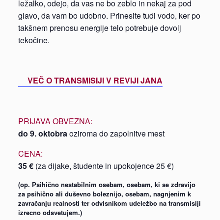
ležalko, odejo, da vas ne bo zeblo in nekaj za pod
glavo, da vam bo udobno. Prinesite tudi vodo, ker po
takšnem prenosu energije telo potrebuje dovolj
tekočine.
VEČ O TRANSMISIJI V REVIJI JANA
PRIJAVA OBVEZNA:
do 9. oktobra
oziroma do zapolnitve mest
CENA:
35 €
(za dijake, študente in upokojence 25 €)
(op. Psihično nestabilnim osebam, osebam, ki se zdravijo
za psihično ali duševno boleznijo, osebam, nagnjenim k
zavračanju realnosti ter odvisnikom udeležbo na transmisiji
izrecno odsvetujem.)