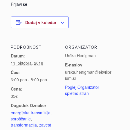
Prijavi se
Dodaj v koledar
PODROBNOSTI
ORGANIZATOR
Urška Henigman
Datum:
11. oktobra, 2018
E-naslov
urska.henigman@ekvilibr
Čas:
ium.si
6:00 pop - 8:00 pop
Poglej Organizator
Cena:
spletno stran
35€
Dogodek Oznake:
energijska transmisija
,
sproščanje
,
transformacija
,
zavest