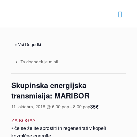
« Vsi Dogodki
Ta dogodek je minil.
Skupinska energijska
transmisija: MARIBOR
35€
11. oktobra, 2018 @ 6:00 pop
-
8:00 pop
ZA KOGA?
• če se želite sprostiti in regenerirati v kopeli
kozmične energije