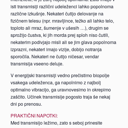
isti transmisiji različni udeleženci lahko popolnoma
različne izkušnje. Nekateri čutijo delovanje na
fizičnem telesu (npr. mravljince, težko ali lahko telo,
toploto ali mraz, šumenje v ušesih …), drugim se
sprožijo čustva, ki jih morda prej sploh niso čutili,
nekaterim podivjajo misli ali se jim glava popolnoma
izprazni, nekateri imajo vizije, dobijo notranja
sporočila. Nekateri ne čutijo ničesar, vendar
transmisija vseeno deluje.
V energijski transmisiji vedno prečistimo biopolje
vsakega udeleženca, ga napolnimo z najbolj
optimalno vibracijo, ga uravnovesimo in okrepimo
zaščito. Učinek transmisije pogosto traja še nekaj
dni po prenosu.
PRAKTIČNI NAPOTKI:
Med transmisijo ležimo, zato s seboj prinesite