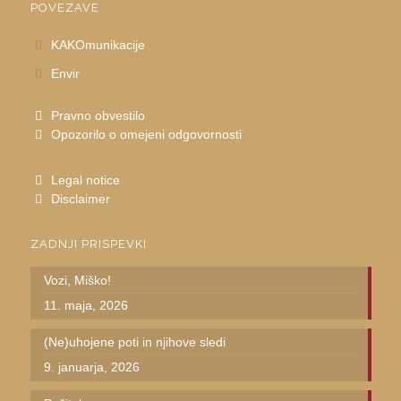
POVEZAVE
KAKOmunikacije
Envir
Pravno obvestilo
Opozorilo o omejeni odgovornosti
Legal notice
Disclaimer
ZADNJI PRISPEVKI
Vozi, Miško!
11. maja, 2026
(Ne)uhojene poti in njihove sledi
9. januarja, 2026