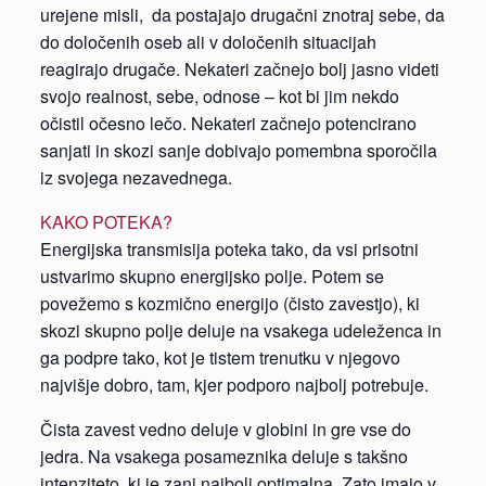
urejene misli, da postajajo drugačni znotraj sebe, da
do določenih oseb ali v določenih situacijah
reagirajo drugače. Nekateri začnejo bolj jasno videti
svojo realnost, sebe, odnose – kot bi jim nekdo
očistil očesno lečo. Nekateri začnejo potencirano
sanjati in skozi sanje dobivajo pomembna sporočila
iz svojega nezavednega.
KAKO POTEKA?
Energijska transmisija poteka tako, da vsi prisotni
ustvarimo skupno energijsko polje. Potem se
povežemo s kozmično energijo (čisto zavestjo), ki
skozi skupno polje deluje na vsakega udeleženca in
ga podpre tako, kot je tistem trenutku v njegovo
najvišje dobro, tam, kjer podporo najbolj potrebuje.
Čista zavest vedno deluje v globini in gre vse do
jedra. Na vsakega posameznika deluje s takšno
intenziteto, ki je zanj najbolj optimalna. Zato imajo v