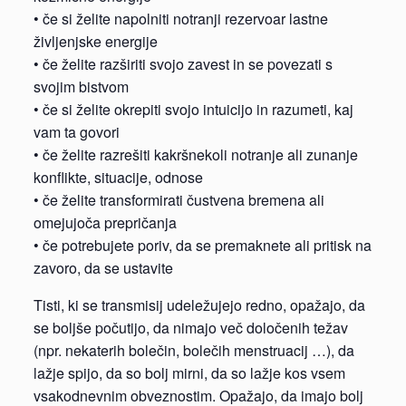
• če si želite napolniti notranji rezervoar lastne
življenjske energije
• če želite razširiti svojo zavest in se povezati s
svojim bistvom
• če si želite okrepiti svojo intuicijo in razumeti, kaj
vam ta govori
• če želite razrešiti kakršnekoli notranje ali zunanje
konflikte, situacije, odnose
• če želite transformirati čustvena bremena ali
omejujoča prepričanja
• če potrebujete poriv, da se premaknete ali pritisk na
zavoro, da se ustavite
Tisti, ki se transmisij udeležujejo redno, opažajo, da
se boljše počutijo, da nimajo več določenih težav
(npr. nekaterih bolečin, bolečih menstruacij …), da
lažje spijo, da so bolj mirni, da so lažje kos vsem
vsakodnevnim obveznostim. Opažajo, da imajo bolj