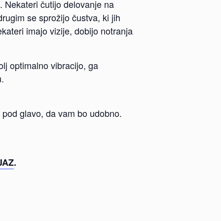
. Nekateri čutijo delovanje na
drugim se sprožijo čustva, ki jih
kateri imajo vizije, dobijo notranja
lj optimalno vibracijo, ga
u.
za pod glavo, da vam bo udobno.
JAZ
.