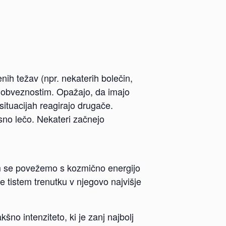
enih težav (npr. nekaterih bolečin,
m obveznostim. Opažajo, da imajo
situacijah reagirajo drugače.
esno lečo. Nekateri začnejo
tem se povežemo s kozmično energijo
e tistem trenutku v njegovo najvišje
no intenziteto, ki je zanj najbolj