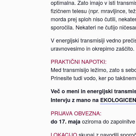
optimalna. Zato imajo v isti transmi
fizičnem telesu (npr. mravljince, te
morda prej sploh niso čutili, nekate
sporočila. Nekateri ne čutijo ničesa
V energijski transmisiji vedno preč
uravnovesimo in okrepimo zaščito. 
PRAKTIČNI NAPOTKI:
Med transmisijo ležimo, zato s sebo
Prinesite tudi vodo, ker po takšnem
Več o meni in energijski transmis
Intervju z mano na
EKOLOGICEN
PRIJAVA OBVEZNA:
oziroma do zapolnitve
do 17. maja
LOKACIJO
skupaj z navodili sporoč