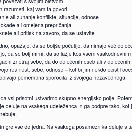
 se povezati s svojim bistvom
o in razumeti, kaj vam ta govori
ranje ali zunanje konflikte, situacije, odnose
 blokade ali omejena prepričanja
nete ali pritisk na zavoro, da se ustavite
redno, opažajo, da se boljše počutijo, da nimajo več določ
pijo, da so bolj mirni, da so lažje kos vsem vsakodnevni
ugačni znotraj sebe, da do določenih oseb ali v določenih 
svojo realnost, sebe, odnose – kot bi jim nekdo očistil oč
e dobivajo pomembna sporočila iz svojega nezavednega.
, da vsi prisotni ustvarimo skupno energijsko polje. Po
olje deluje na vsakega udeleženca in ga podpre tako, kot j
trebuje.
 in gre vse do jedra. Na vsakega posameznika deluje s takš