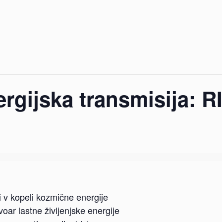
rgijska transmisija: 
ati v kopeli kozmične energije
rvoar lastne življenjske energije