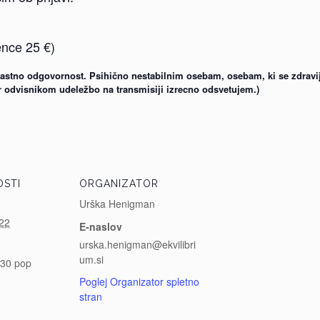
ence 25 €)
a lastno odgovornost. Psihično nestabilnim osebam, osebam, ki se zdravi
r odvisnikom udeležbo na transmisiji izrecno odsvetujem.)
STI
ORGANIZATOR
Urška Henigman
022
E-naslov
urska.henigman@ekvilibri
um.si
:30 pop
Poglej Organizator spletno
stran