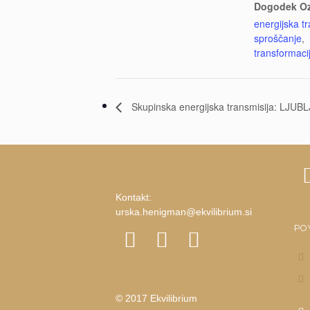
Dogodek O
energijska t
sproščanje
,
transformaci
Skupinska energijska transmisija: LJUB
Kontakt:
urska.henigman@ekvilibrium.si
PO
© 2017 Ekvilibrium