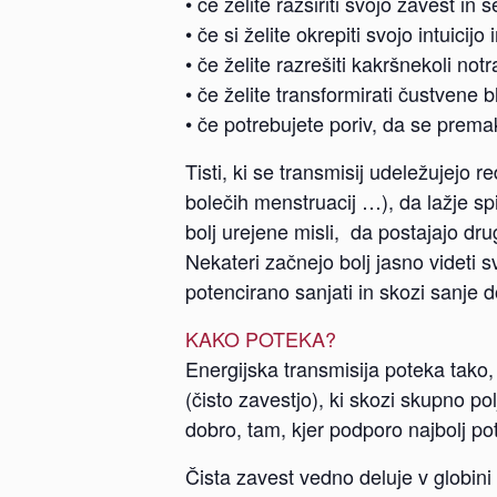
• če želite razširiti svojo zavest in
• če si želite okrepiti svojo intuicij
• če želite razrešiti kakršnekoli not
• če želite transformirati čustvene
• če potrebujete poriv, da se premak
Tisti, ki se transmisij udeležujejo 
bolečih menstruacij …), da lažje s
bolj urejene misli, da postajajo dr
Nekateri začnejo bolj jasno videti 
potencirano sanjati in skozi sanj
KAKO POTEKA?
Energijska transmisija poteka tako
(čisto zavestjo), ki skozi skupno p
dobro, tam, kjer podporo najbolj po
Čista zavest vedno deluje v globini