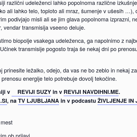
siji različni udeleženci lahko popolnoma različne izkušnje
žko ali lahko telo, toploto ali mraz, šumenje v ušesih …), 
rim podivjajo misli ali se jim glava popolnoma izprazni, ne
r, vendar transmisija vseeno deluje.
istimo biopolje vsakega udeleženca, ga napolnimo z najbo
Učinek transmisije pogosto traja še nekaj dni po prenos
j prinesite ležalko, odejo, da vas ne bo zeblo in nekaj 
 prenosu energije telo potrebuje dovolj tekočine.
iji v
REVIJI SUZY
in v
REVIJI NAVDIHNI.ME
.
.SI
, na
TV LJUBLJANA
in v podcastu
ŽIVLJENJE IN 
 mest
im ob prijavi.