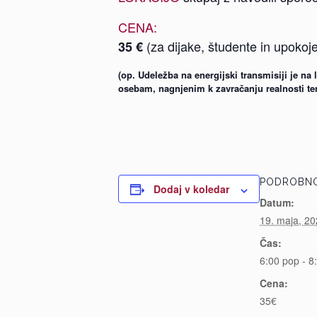
CENA:
(za dijake, študente in upokoj
35 €
(op. Udeležba na energijski transmisiji je n
osebam, nagnjenim k zavračanju realnosti te
PODROBNO
Dodaj v koledar
Datum:
19. maja, 2
Čas:
6:00 pop - 8
Cena:
35€