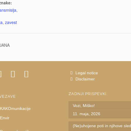
znake:
ransmisija
,
ja
,
zavest
LJANA
Legal notice
Disclaimer
ZADNJI PRISPEVKI
VEZAVE
Vozi, Miško!
KAKOmunikacije
11. maja, 2026
Envir
(Ne)uhojene poti in njihove sled