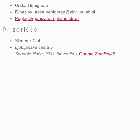
Urška Henigman
E-naslov
urska.henigman@ekvilibrium.si
Poglej Organizator spletno stran
Prizorišče
Slimmer Club
Ljubljanska cesta 5
Spodnje Hoče
,
2311
Slovenija
+ Google Zemljevidi