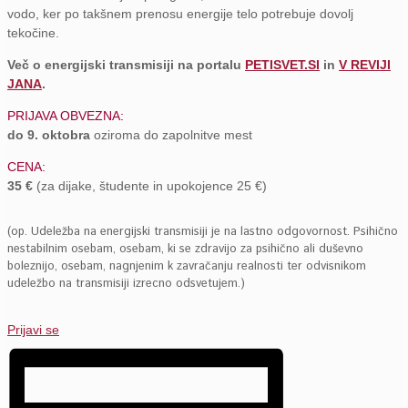
vodo, ker po takšnem prenosu energije telo potrebuje dovolj
tekočine.
Več o energijski transmisiji na portalu
PETISVET.SI
in
V REVIJI
JANA
.
PRIJAVA OBVEZNA:
do 9. oktobra
oziroma do zapolnitve mest
CENA:
35 €
(za dijake, študente in upokojence 25 €)
(op. Udeležba na energijski transmisiji je na lastno odgovornost. Psihično
nestabilnim osebam, osebam, ki se zdravijo za psihično ali duševno
boleznijo, osebam, nagnjenim k zavračanju realnosti ter odvisnikom
udeležbo na transmisiji izrecno odsvetujem.)
Prijavi se