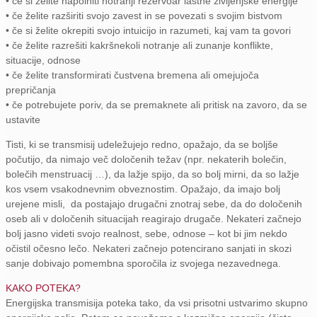
• če si želite napolniti notranji rezervoar lastne življenjske energije
• če želite razširiti svojo zavest in se povezati s svojim bistvom
• če si želite okrepiti svojo intuicijo in razumeti, kaj vam ta govori
• če želite razrešiti kakršnekoli notranje ali zunanje konflikte,
situacije, odnose
• če želite transformirati čustvena bremena ali omejujoča
prepričanja
• če potrebujete poriv, da se premaknete ali pritisk na zavoro, da se
ustavite
Tisti, ki se transmisij udeležujejo redno, opažajo, da se boljše
počutijo, da nimajo več določenih težav (npr. nekaterih bolečin,
bolečih menstruacij …), da lažje spijo, da so bolj mirni, da so lažje
kos vsem vsakodnevnim obveznostim. Opažajo, da imajo bolj
urejene misli, da postajajo drugačni znotraj sebe, da do določenih
oseb ali v določenih situacijah reagirajo drugače. Nekateri začnejo
bolj jasno videti svojo realnost, sebe, odnose – kot bi jim nekdo
očistil očesno lečo. Nekateri začnejo potencirano sanjati in skozi
sanje dobivajo pomembna sporočila iz svojega nezavednega.
KAKO POTEKA?
Energijska transmisija poteka tako, da vsi prisotni ustvarimo skupno