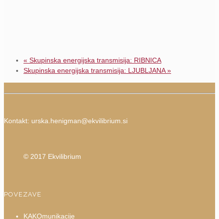
«
Skupinska energijska transmisija: RIBNICA
Skupinska energijska transmisija: LJUBLJANA
»
Kontakt:
urska.henigman@ekvilibrium.si
© 2017 Ekvilibrium
POVEZAVE
KAKOmunikacije