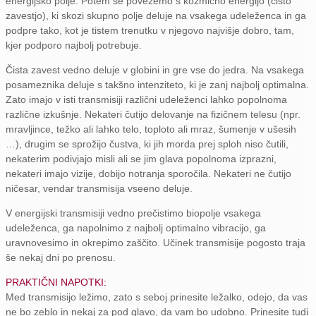
energijsko polje. Potem se povežemo s kozmično energijo (čisto
zavestjo), ki skozi skupno polje deluje na vsakega udeleženca in ga
podpre tako, kot je tistem trenutku v njegovo najvišje dobro, tam,
kjer podporo najbolj potrebuje.
Čista zavest vedno deluje v globini in gre vse do jedra. Na vsakega
posameznika deluje s takšno intenziteto, ki je zanj najbolj optimalna.
Zato imajo v isti transmisiji različni udeleženci lahko popolnoma
različne izkušnje. Nekateri čutijo delovanje na fizičnem telesu (npr.
mravljince, težko ali lahko telo, toploto ali mraz, šumenje v ušesih
…), drugim se sprožijo čustva, ki jih morda prej sploh niso čutili,
nekaterim podivjajo misli ali se jim glava popolnoma izprazni,
nekateri imajo vizije, dobijo notranja sporočila. Nekateri ne čutijo
ničesar, vendar transmisija vseeno deluje.
V energijski transmisiji vedno prečistimo biopolje vsakega
udeleženca, ga napolnimo z najbolj optimalno vibracijo, ga
uravnovesimo in okrepimo zaščito. Učinek transmisije pogosto traja
še nekaj dni po prenosu.
PRAKTIČNI NAPOTKI:
Med transmisijo ležimo, zato s seboj prinesite ležalko, odejo, da vas
ne bo zeblo in nekaj za pod glavo, da vam bo udobno. Prinesite tudi