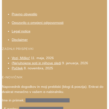
Pravno obvestilo
Opozorilo o omejeni odgovornosti
Legal notice
Disclaimer
ZADNJI PRISPEVKI
Vozi, Miško!
11. maja, 2026
(Ne)uhojene poti in njihove sledi
9. januarja, 2026
Počitek
8. novembra, 2025
E-NOVIČNIK
Napovednik dogodkov in moji prebliski (blogi & poezija). Enkrat do
dvakrat mesečno v vašem e-nabiralniku.
Ime in priimek:
E-naslov: